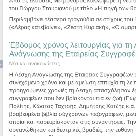
Από τις εκδόσεις Μετρονόμος κυκλοφορεί η νέα 
του Γιώργου Σταυριανού με τίτλο «Η πηγή των 
Περιλαμβάνει τέσσερα τραγούδια σε στίχους του 
(«Αέρας κατεβαίνει», «Ζεστή Κυριακή», «Ο αμαρ
Έβδομος χρόνος λειτουργίας για τη
Ανάγνωσης της Εταιρείας Συγγραφ
κτ
Νέα και ανακοινώσεις
7
Η Λέσχη Ανάγνωσης της Εταιρείας Συγγραφέων συ
συνεχόμενο χρόνο και με αμείωτη επιτυχία τη λειτ
προηγούμενες χρονιές τη Λέσχη απασχόλησαν έ
συγγραφέων που δεν βρίσκονται πια εν ζωή (Γι
Πολίτης, Κώστας Ταχτσής, Δημήτρης Χατζής κ.ά.
βραβευμένα βιβλία σύγχρονων πεζογράφων, μελών
οποίοι και παρευρίσκονταν στις συναντήσεις. Τη
οργανώθηκαν και θεατρικές βραδιές, την ευθύνη 