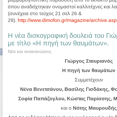
όπου αναδείχτηκαν ονομαστοί καλλιτέχνες και λ
(συνέχεια στο τεύχος 21 σελ 26 &
29).
http://www.dimofon.gr/magazine/archive.asp
H νέα δισκογραφική δουλειά του Γι
με τίτλο «Η πηγή των θαυμάτων».
ε
Νέα και ανακοινώσεις
7
Γιώργος Σταυριανός
Η πηγή των θαυμάτων
Συμμετέχουν
Νένα Βενετσάνου, Βασίλης Γισδάκης, Φ
Σοφία Παπάζογλου, Κώστας Παρίσσης, Μ
και ο
Νότης Μαυρουδής