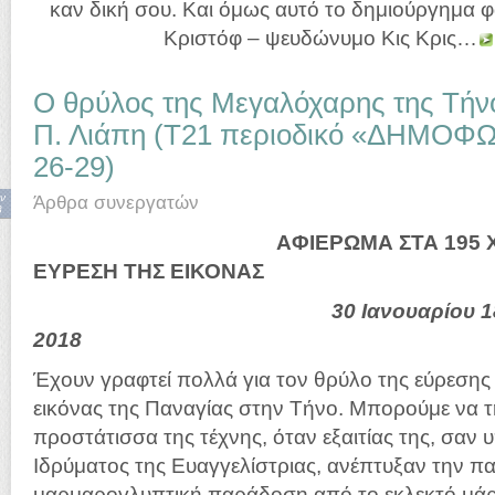
καν δική σου. Και όμως αυτό το δημιούργημα φ
Κριστόφ – ψευδώνυμο Κις Κρις…
Ο θρύλος της Μεγαλόχαρης της Τήν
Π. Λιάπη (Τ21 περιοδικό «ΔΗΜΟΦΩ
26-29)
ν
Άρθρα συνεργατών
8
ΑΦΙΕΡΩΜΑ ΣΤΑ 195 
ΕΥΡΕΣΗ ΤΗΣ ΕΙΚΟΝΑΣ
30 Ιανουαρίου 1
2018
Έχουν γραφτεί πολλά για τον θρύλο της εύρεση
εικόνας της Παναγίας στην Τήνο. Μπορούμε να τ
προστάτισσα της τέχνης, όταν εξαιτίας της, σαν 
Ιδρύματος της Ευαγγελίστριας, ανέπτυξαν την π
μαρμαρογλυπτική παράδοση από το εκλεκτό μάρ